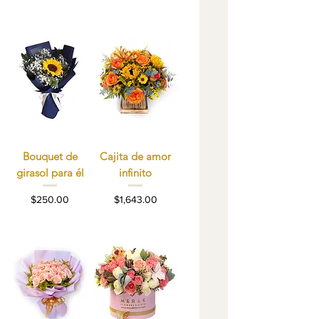
Bouquet de
Cajita de amor
girasol para él
infinito
Precio
Precio
$250.00
$1,643.00