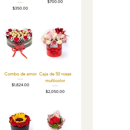
Precio
$700.00
Precio
$350.00
Combo de amor
Caja de 50 rosas
multicolor
Precio
$1,824.00
Precio
$2,050.00