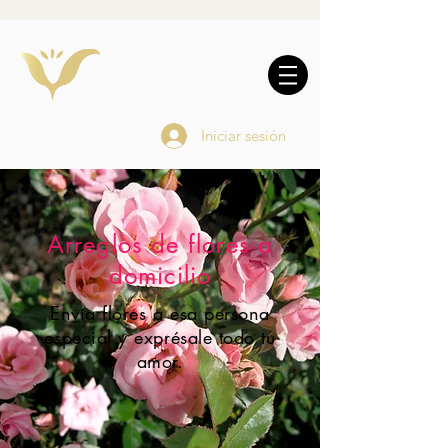
10% DE REGALO EN
COMPRAS
ONLINE
Iniciar sesión
Arreglos de flores a
domicilio
Envía flores a esa persona
especial y exprésale todo tu
amor.