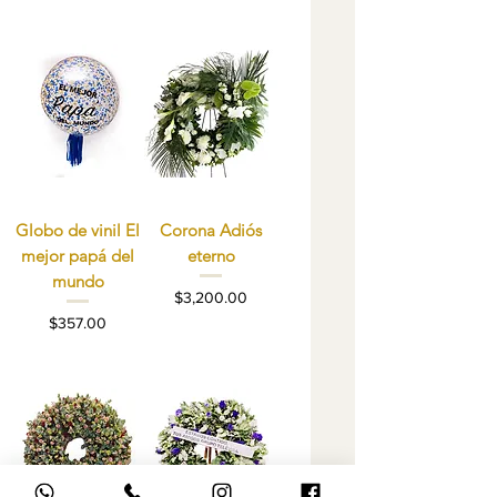
Globo de vinil El
Corona Adiós
mejor papá del
eterno
mundo
Precio
$3,200.00
Precio
$357.00