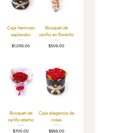
Caja hermoso
Bouquet de
esplendor
cariño en florerito
Precio
Precio
$1,056.00
$506.00
Bouquet de
Caja elegancia de
cariño eterno
rosas
Precio
Precio
$700.00
$866.00