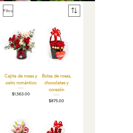
Filtro
Cajita de rosas y
Bolsa de rosas,
osito romántico
chocolates y
corazón
Precio
$1,563.00
Precio
$875.00