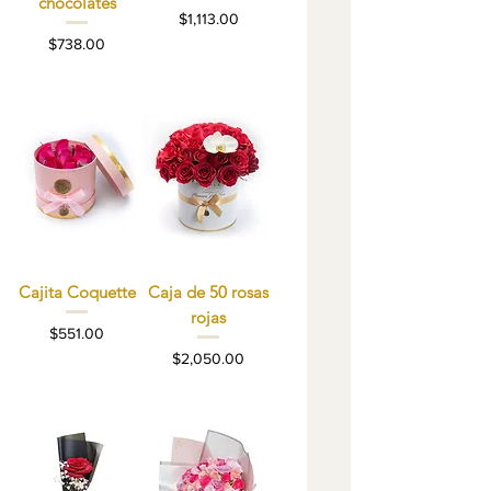
chocolates
Precio
$1,113.00
Precio
$738.00
Cajita Coquette
Caja de 50 rosas
rojas
Precio
$551.00
Precio
$2,050.00