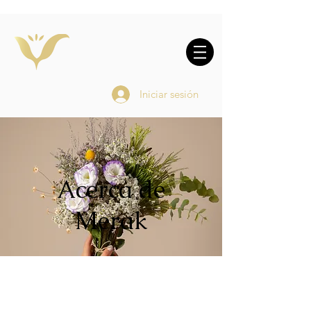
10% DE REGALO EN
COMPRAS
ONLINE
Iniciar sesión
Acerca de
Merak