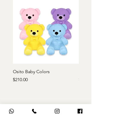
Osito Baby Colors
Rosa de peluche roja
Precio
Precio
$210.00
$170.00