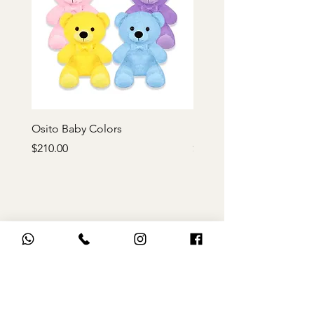
Osito Baby Colors
Rosa de peluche roja
Precio
Precio
$210.00
$170.00