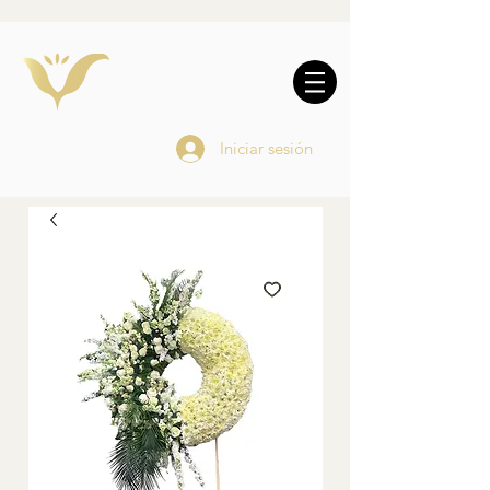
10% DE REGALO EN
COMPRAS
ONLINE
Iniciar sesión