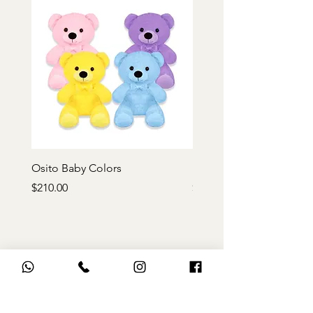
Osito Baby Colors
Rosa de peluche roja
Precio
Precio
$210.00
$170.00