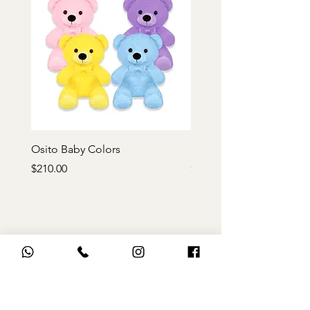
Osito Baby Colors
Rosa de peluche roja
Precio
Precio
$210.00
$170.00