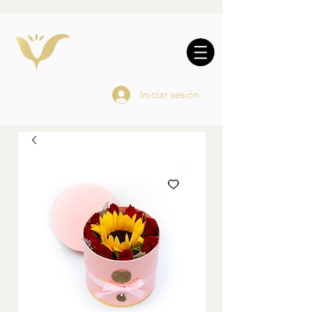
10% DE REGALO EN
COMPRAS
ONLINE
Iniciar sesión