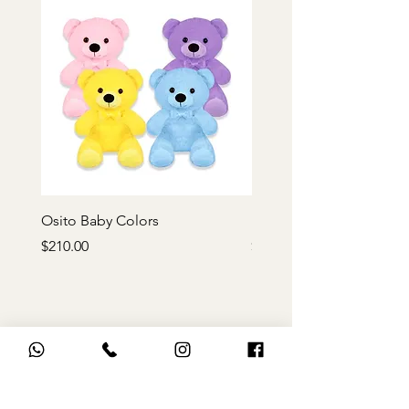
Osito Baby Colors
Rosa de peluche roja
Precio
Precio
$210.00
$170.00