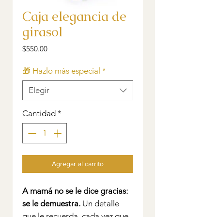
Caja elegancia de
girasol
Precio
$550.00
🎁 Hazlo más especial
*
Elegir
Cantidad
*
Agregar al carrito
A mamá no se le dice gracias:
se le demuestra.
Un detalle
que le recuerda, cada vez que