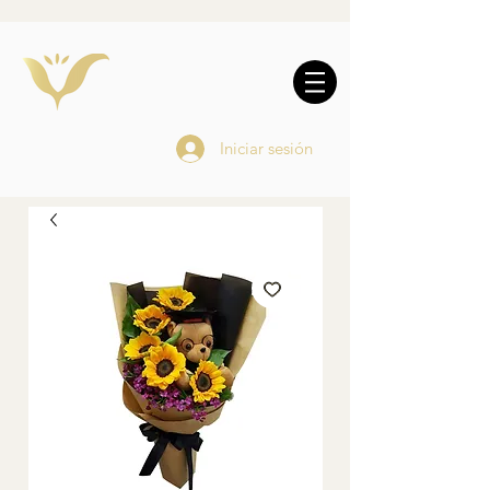
10% DE REGALO EN
COMPRAS
ONLINE
Iniciar sesión