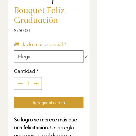
Bouquet Feliz
Graduación
Precio
$750.00
🎁 Hazlo más especial
*
Cantidad
*
Agregar al carrito
Su logro se merece más que
una felicitación.
Un arreglo
que convierte el día de su