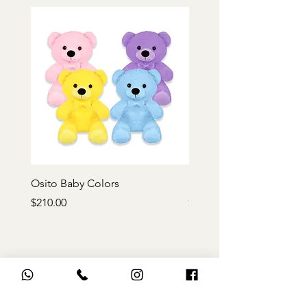
Osito Baby Colors
Rosa de peluche roja
Precio
Precio
$210.00
$170.00