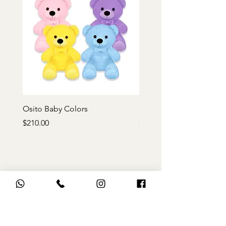
Osito Baby Colors
Rosa de peluche roja
Precio
Precio
$210.00
$170.00