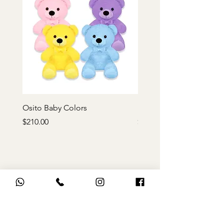
Osito Baby Colors
Rosa de peluche roja
Precio
Precio
$210.00
$170.00