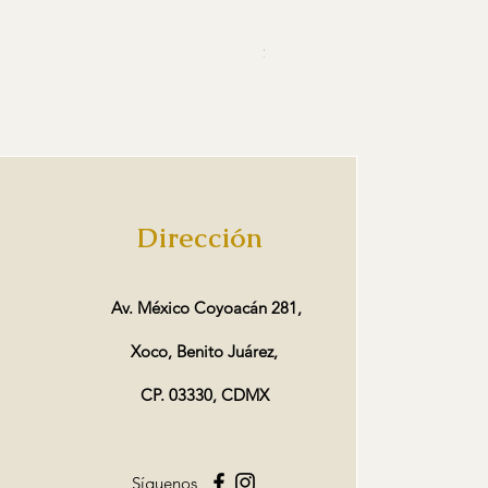
Rosa de peluche roja
Precio
$170.00
Dirección
Av. México Coyoacán 281,
Xoco, Benito Juárez,
CP. 03330, CDMX
Síguenos