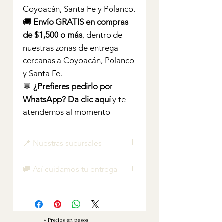
Coyoacán, Santa Fe y Polanco.
🚚
Envío GRATIS en compras
de $1,500 o más
, dentro de
nuestras zonas de entrega
cercanas a Coyoacán, Polanco
y Santa Fe.
💬
¿Prefieres pedirlo por
WhatsApp? Da clic aquí
y te
atendemos al momento.
📍 Nuestras sucursales
Merak Polanco — La Combi Rosa
🚚 Así cuidamos tu entrega
Lago Alberto 369, esq. Lago
Xochimilco, Col. Anáhuac
Foto de tu arreglo al salir ·
(Polanco), CDMX
ubicación del chofer en tiempo
Merak Coyoacán — Flowers Truck
real · foto al entregar.
Av. México Coyoacán 281, Col.
Nunca te quedas con la duda —
* Precios en pesos