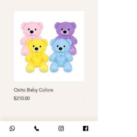
Osito Baby Colors
Rosa de peluche roja
Precio
Precio
$210.00
$170.00