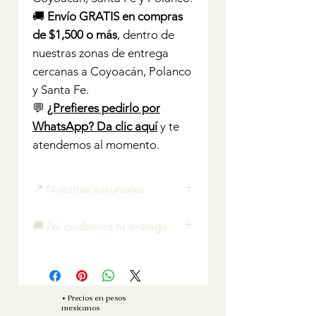
🚚
Envío GRATIS en compras
de $1,500 o más
, dentro de
nuestras zonas de entrega
cercanas a Coyoacán, Polanco
y Santa Fe.
💬
¿Prefieres pedirlo por
WhatsApp? Da clic aquí
y te
atendemos al momento.
📍 Nuestras sucursales
Merak Polanco — La Combi Rosa
🚚 Así cuidamos tu entrega
Lago Alberto 369, esq. Lago
Xochimilco, Col. Anáhuac
Foto de tu arreglo al salir ·
(Polanco), CDMX
ubicación del chofer en tiempo
Merak Coyoacán — Flowers Truck
real · foto al entregar.
Av. México Coyoacán 281, Col.
Nunca te quedas con la duda —
* Precios en pesos
Xoco, CDMX
mexicanos
es estándar Merak. 🌸