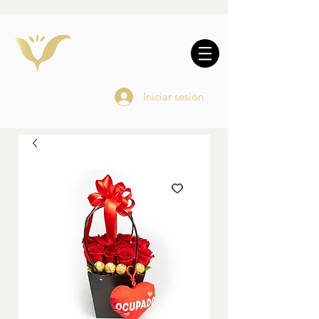
10% DE REGALO EN
COMPRAS
ONLINE
Iniciar sesión